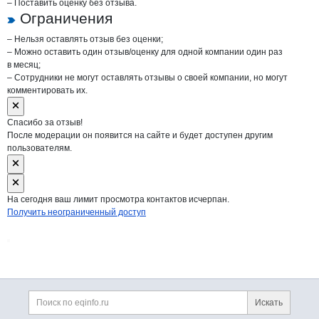
– Поставить оценку без отзыва.
Ограничения
– Нельзя оставлять отзыв без оценки;
– Можно оставить один отзыв/оценку для одной компании один раз
в месяц;
– Сотрудники не могут оставлять отзывы о своей компании, но могут
комментировать их.
Спасибо за отзыв!
После модерации он появится на сайте и будет доступен другим
пользователям.
На сегодня ваш лимит просмотра контактов исчерпан.
Получить неограниченный доступ
Дополнительная информация
Поиск по сайту и ссы
Искать