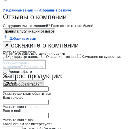
Бренды
Вакансии в
компани
FRATELLI LAVEGGI SNC D
FRATELLI LAVEGGI 
Избранные вакансии
Избранные резюме
Новости o
FRATELLI LAVEGGI SNC DI
FRATELLI LAVEGG
Отзывы
о компании
Сотрудничали с компанией? Расскажите как это было!
Правила публикации отзывов
Добавить отзыв
Форма обратной связи о неточностях н
FRATELLI LAV
Расскажите
о компании
Укажите неточность
Начните отзыв с выставления оценки
Контактные данные
Описание, товары
Компания не существует
Отмена
Опубликовать
Прикрепить фото
Запрос продукции:
Отмена
Опубликовать
Как к вам обратиться?
Укажите как к вам обратиться
Ваш телефон:
Укажите ваш телефон
Ваш e-mail:
Укажите ваш e-mail
Какой объём вас интересует?
укажите объём партии