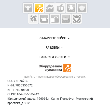
Cсылки на полезные проекты
Eqinfo.ru —
пищевое
оборудование
и упаковка
Важные разделы и контакты
Навигация по сайту
О МАРКЕТПЛЕЙСЕ
Новости Eqinfo.ru
РАЗДЕЛЫ
Услуги и цены
Объявления
ТОВАРЫ И УСЛУГИ
Размещение рекламы
Новости рынка
Оборудование для пищепрома
Публичная оферта
Вакансии
Тара и упаковка
Контактная информация
Блог
Eqinfo.ru – все
пищевое оборудование
в России.
Б/у оборудование
Политика обработки персональных данных
ООО «Инлайн»
Вакансии
Для СМИ
ИНН: 7805355672
КПП: 780501001
Информация о компаниях
ОГРН: 1047855085442
Добавить объявление
Юридический адрес: 196066, г. Санкт-Петербург, Московский
Карта объявлений
проспект, д. 212