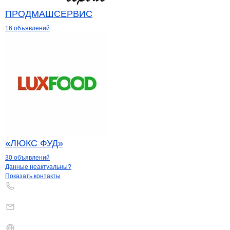
ПРОДМАШСЕРВИС
16 объявлений
«ЛЮКС ФУД»
30 объявлений
Контакты
компании
FRATELLI LAVEGG
+7(800)000-00-..
Данные неактуальны?
Показать контакты