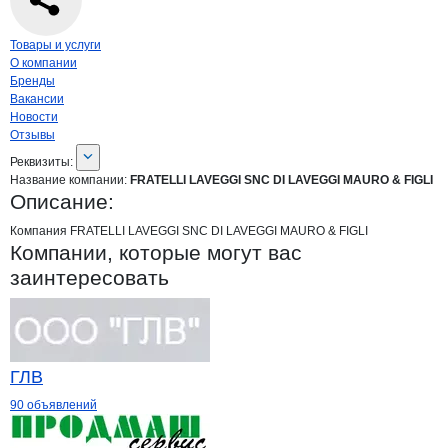
Навигация по странице
компании
FRAT
Товары и услуги
О компании
Бренды
Вакансии
Новости
Отзывы
О компании
FRATELLI LAVEGGI SNC 
Реквизиты
компании
FRATELLI LAVEGGI SN
Реквизиты:
Название компании:
FRATELLI LAVEGGI SNC DI LAVEGGI MAURO & FIGLI
Описание:
Компания FRATELLI LAVEGGI SNC DI LAVEGGI MAURO & FIGLI
Компании, которые могут вас
заинтересовать
ГЛВ
90 объявлений