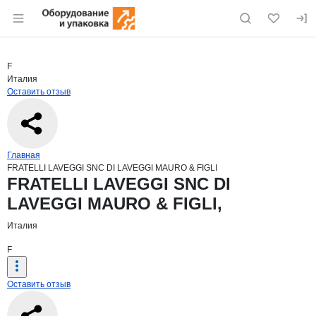
Раздел навигации по сайту eqinfo.ru
Краткая информация о компании
FRAT
Страница компании
FRATELLI
Страница компании
FRATELLI LAVEGGI SNC DI LAVEGGI MAURO & FIGLI,
F
Италия
Оставить отзыв
Навигация по сайту
Главная
FRATELLI LAVEGGI SNC DI LAVEGGI MAURO & FIGLI
Основная информация о компании
FRATELLI LAVEGGI SNC DI
LAVEGGI MAURO & FIGLI,
Италия
F
Оставить отзыв