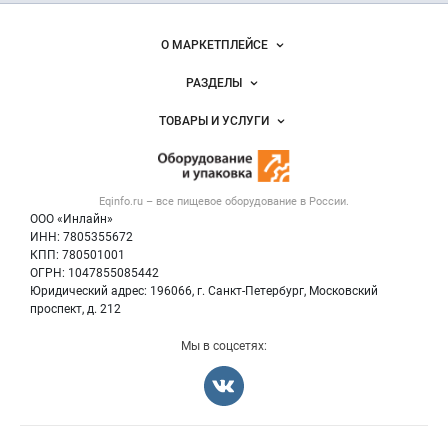
и упаковка
Важные разделы и контакты
Навигация по сайту
О МАРКЕТПЛЕЙСЕ
Новости Eqinfo.ru
РАЗДЕЛЫ
Услуги и цены
Объявления
ТОВАРЫ И УСЛУГИ
Размещение рекламы
Новости рынка
Оборудование для пищепрома
Публичная оферта
Вакансии
Тара и упаковка
Контактная информация
Блог
Eqinfo.ru – все
пищевое оборудование
в России.
Б/у оборудование
Политика обработки персональных данных
ООО «Инлайн»
Вакансии
Для СМИ
ИНН: 7805355672
КПП: 780501001
Информация о компаниях
ОГРН: 1047855085442
Добавить объявление
Юридический адрес: 196066, г. Санкт-Петербург, Московский
Карта объявлений
проспект, д. 212
Мы в соцсетях: