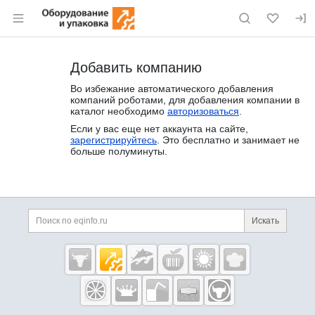
Раздел навигации по сайту eqinfo.ru
Добавить компанию
Во избежание автоматического добавления
компаний роботами, для добавления компании в
каталог необходимо
авторизоваться
.
Если у вас еще нет аккаунта на сайте,
зарегистрируйтесь
. Это бесплатно и занимает не
больше полуминуты.
Дополнительная информация
Поиск по сайту и ссы
Искать
Cсылки на полезные проекты
Eqinfo.ru —
пищевое
оборудование