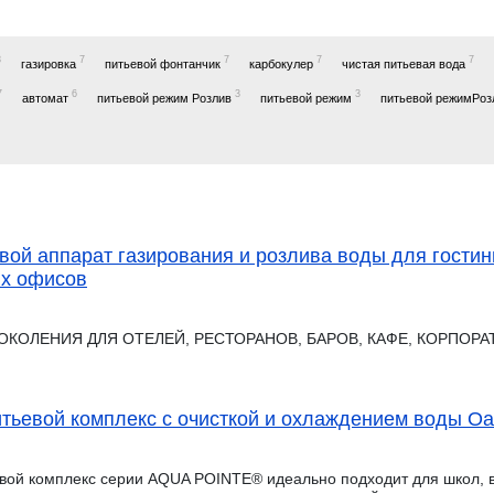
8
7
7
7
7
газировка
питьевой фонтанчик
карбокулер
чистая питьевая вода
7
6
3
3
автомат
питьевой режим Розлив
питьевой режим
питьевой режимРо
евой аппарат газирования и розлива воды для гостин
ых офисов
ОКОЛЕНИЯ ДЛЯ ОТЕЛЕЙ, РЕСТОРАНОВ, БАРОВ, КАФЕ, КОРПОР
тьевой комплекс с очисткой и охлаждением воды O
вой комплекс серии AQUA POINTE® идеально подходит для школ, 