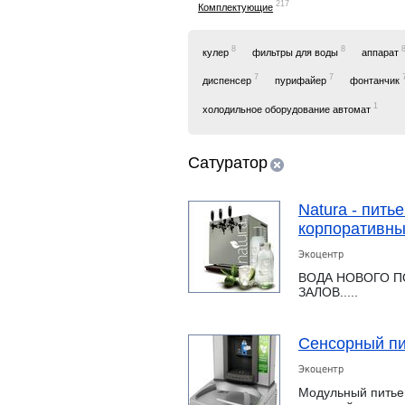
217
Комплектующие
8
8
кулер
фильтры для воды
аппарат
7
7
диспенсер
пурифайер
фонтанчик
1
холодильное оборудование автомат
Сатуратор
Natura - пить
корпоративн
Экоцентр
ВОДА НОВОГО П
ЗАЛОВ.....
Сенсорный пи
Экоцентр
Модульный питье