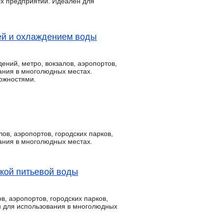
ых предприятий. Идеален для
ей и охлаждением воды
ний, метро, вокзалов, аэропортов,
ания в многолюдных местах.
ожностями.
ов, аэропортов, городских парков,
ания в многолюдных местах.
ткой питьевой воды
в, аэропортов, городских парков,
н для использования в многолюдных