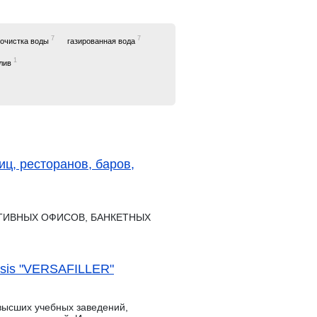
7
7
очистка воды
газированная вода
1
злив
иц, ресторанов, баров,
АТИВНЫХ ОФИСОВ, БАНКЕТНЫХ
asis "VERSAFILLER"
высших учебных заведений,