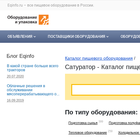
Раздел навигации по сайту eqinfo.ru
Eqinfo.ru – все
пищевое оборудование
в России.
Авторизация и меню пользователя
Навигация по разделам сайта eqinfo.ru
ОБЪЯВЛЕНИЯ
ПОСТАВЩИКИ ОБОРУДОВАНИЯ
ОБОРУДО
Все объявления
О каталоге компаний
Оборуд
Блог Eqinfo
Каталог пищевого оборудования
/
Мои объявления
Каталог компаний
Мое об
Сатуратор - Каталог пищ
В какой стране больше всего
тракторов
Моя компания
20.07.2020
Облачные решения в
Платное размещение
обслуживании
мясоперерабатывающего о...
16.09.2019
По типу оборудования:
399
Подготовка сырья
Подготовка полуфа
259
Тепловое оборудование
Холодильное