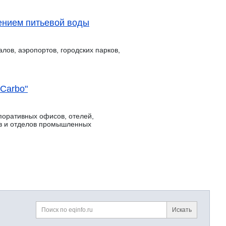
ением питьевой воды
лов, аэропортов, городских парков,
 Carbo"
поративных офисов, отелей,
хов и отделов промышленных
Искать
Поиск