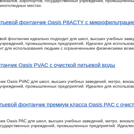
 вокзалов, аэропортов, государственных учреждений, промышленн
 многолюдных местах.
тьевой фонтанчик Oasis P8ACTY с микрофильтраци
ой фонтанчик идеально подходит для школ, высших учебных заведе
 учреждений, промышленных предприятий. Идеален для использов
ит для использования людьми с ограниченными физическими возм
танчик Oasis PVAC с очисткой питьевой воды
ик Oasis PVAC для школ, высших учебных заведений, метро, вокзал
 учреждений, промышленных предприятий. Идеален для использов
тьевой фонтанчик премиум класса Oasis PAC с очис
ик Oasis PAC для школ, высших учебных заведений, метро, вокзало
государственных учреждений, промышленных предприятий. Идеале