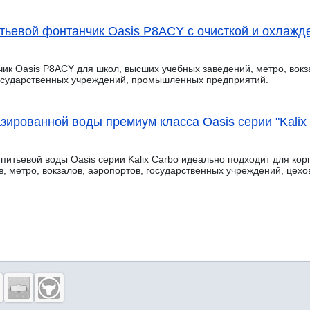
тьевой фонтанчик Oasis P8ACY с очисткой и охлажд
ик Oasis P8ACY для школ, высших учебных заведений, метро, вокза
государственных учреждений, промышленных предприятий.
зированной воды премиум класса Oasis серии "Kalix
питьевой воды Oasis серии Kalix Carbo идеально подходит для кор
в, метро, вокзалов, аэропортов, государственных учреждений, це