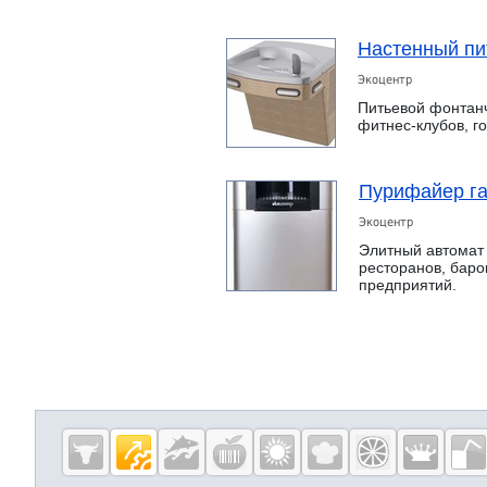
Настенный пи
Экоцентр
Питьевой фонтанч
фитнес-клубов, 
Пурифайер га
Экоцентр
Элитный автомат 
ресторанов, баро
предприятий.
Дополнительная информация
Cсылки на полезные проекты
Eqinfo.ru —