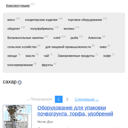
217
Комплектующие
181
164
151
мясо
кондитерские изделия
торговое оборудование
137
129
113
общепит
полуфабрикаты
молоко
112
109
101
94
Безалкогольные напитки
хлеб
рыба
Алкоголь
94
88
81
сельское хозяйство
для пищевой промышленности
пиво
79
76
71
71
71
овощи
масло
чай
Замороженные продукты
кофе
68
61
консервирование
фрукты
сахар
← Предыдущая
1
2
Следующая →
Оборудование для упаковки
почвогрунта, торфа, удобрений
Нотис-Дон