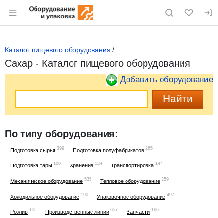
Раздел навигации по сайту eqinfo.ru
Каталог пищевого оборудования
/
Сахар - Каталог пищевого оборудования
Добавить оборудование
По типу оборудования:
399
265
Подготовка сырья
Подготовка полуфабрикатов
100
124
144
Подготовка тары
Хранение
Транспортировка
535
259
Механическое оборудование
Тепловое оборудование
190
497
Холодильное оборудование
Упаковочное оборудование
155
657
166
Розлив
Производственные линии
Запчасти