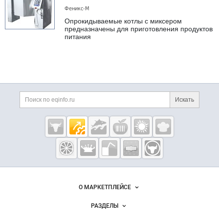
Феникс-М
Опрокидываемые котлы с миксером
предназначены для приготовления продуктов
питания
Дополнительная информация
Поиск по сайту и ссы
Искать
Cсылки на полезные проекты
Eqinfo.ru —
пищевое
оборудование
и упаковка
Важные разделы и контакты
Навигация по сайту
О МАРКЕТПЛЕЙСЕ
Новости Eqinfo.ru
РАЗДЕЛЫ
Услуги и цены