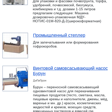
Для упаковки и фасовки почвогрунта, торфа,
удобрений, почвосмесей, биогумуса,
комбикорма и т.д. дозами 1-15 литров
предлагаем следующее: Машина
дозировочно-упаковочная МДУ-
НОТИС-01М-820-Д-2(широкоформатная)
Промышленный степлер
Для запечатывания или формирования
гофрокоробов.
Винтовой самовсасывающий насос
Бурун
ДиПиПром
Бурун – переносной самовсасывающий
одновинтовой насос для перекачивания
пищевых продуктов (тесто, сметана, масла,
пищевые кремы и наполнители, джемы, мёд,
варенье и мн. др.) красок, косметических
жидкостей и кремов, моющих средств,
взвешенных растворов и взвесей где