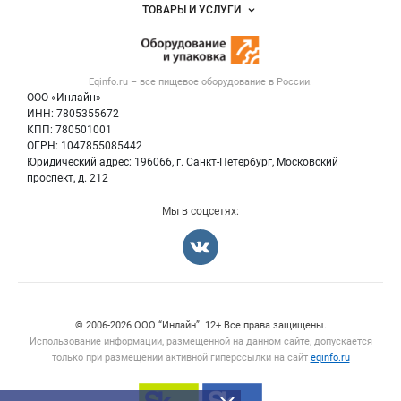
Объявления
ТОВАРЫ И УСЛУГИ
Размещение рекламы
Новости рынка
Оборудование для пищепрома
Публичная оферта
Вакансии
Тара и упаковка
Контактная информация
Блог
Eqinfo.ru – все
пищевое оборудование
в России.
Б/у оборудование
Политика обработки персональных данных
ООО «Инлайн»
Вакансии
Для СМИ
ИНН: 7805355672
КПП: 780501001
Информация о компаниях
ОГРН: 1047855085442
Добавить объявление
Юридический адрес: 196066, г. Санкт-Петербург, Московский
Карта объявлений
проспект, д. 212
Мы в соцсетях:
Счетчики, авторское право, логотипы
© 2006‑2026 ООО “Инлайн”. 12+ Все права защищены.
Использование информации, размещенной на данном сайте, допускается
только при размещении активной гиперссылки на сайт
eqinfo.ru