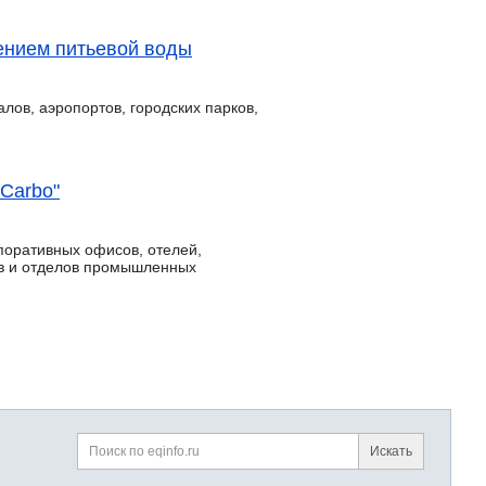
ением питьевой воды
лов, аэропортов, городских парков,
 Carbo"
поративных офисов, отелей,
хов и отделов промышленных
Искать
Поиск