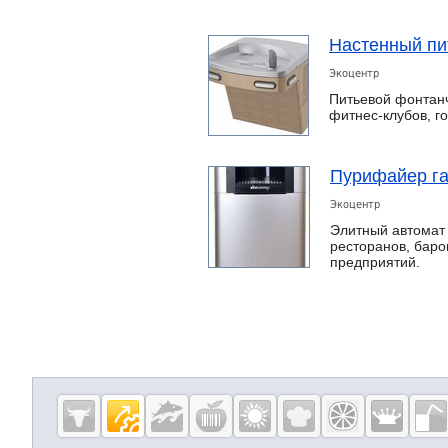
Настенный пи
Экоцентр
Питьевой фонтанч
фитнес-клубов, 
Пурифайер га
Экоцентр
Элитный автомат 
ресторанов, баро
предприятий.
Дополнительная информация
Cсылки на полезные проекты
Eqinfo.ru —