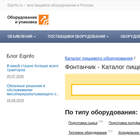
Раздел навигации по сайту eqinfo.ru
Eqinfo.ru – все
пищевое оборудование
в России.
Авторизация и меню пользователя
Навигация по разделам сайта eqinfo.ru
ОБЪЯВЛЕНИЯ
ПОСТАВЩИКИ ОБОРУДОВАНИЯ
ОБОРУДО
Все объявления
О каталоге компаний
Оборуд
Блог Eqinfo
Каталог пищевого оборудования
/
Мои объявления
Каталог компаний
Мое об
Фонтанчик - Каталог пищ
В какой стране больше всего
тракторов
Моя компания
20.07.2020
Облачные решения в
Платное размещение
обслуживании
мясоперерабатывающего о...
16.09.2019
По типу оборудования:
399
Подготовка сырья
Подготовка полуфа
259
Тепловое оборудование
Холодильное