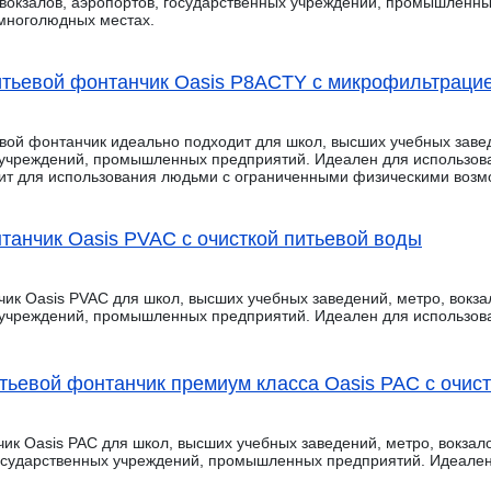
 вокзалов, аэропортов, государственных учреждений, промышленн
 многолюдных местах.
тьевой фонтанчик Oasis P8ACTY с микрофильтраци
ой фонтанчик идеально подходит для школ, высших учебных заведе
 учреждений, промышленных предприятий. Идеален для использов
ит для использования людьми с ограниченными физическими возм
танчик Oasis PVAC с очисткой питьевой воды
ик Oasis PVAC для школ, высших учебных заведений, метро, вокзал
 учреждений, промышленных предприятий. Идеален для использов
тьевой фонтанчик премиум класса Oasis PAC с очис
ик Oasis PAC для школ, высших учебных заведений, метро, вокзало
государственных учреждений, промышленных предприятий. Идеале