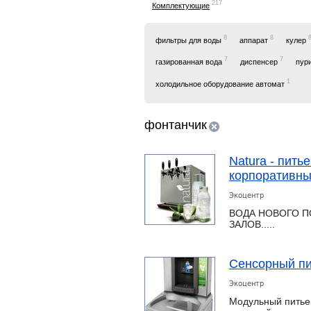
217
Комплектующие
8
8
фильтры для воды
аппарат
кулер
7
7
газированная вода
диспенсер
пур
1
холодильное оборудование автомат
фонтанчик
Natura - пить
корпоративн
Экоцентр
ВОДА НОВОГО П
ЗАЛОВ.....
Сенсорный пи
Экоцентр
Модульный питье