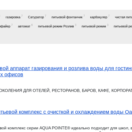
8
7
7
7
7
газировка
Сатуратор
питьевой фонтанчик
карбокулер
чистая пит
7
6
3
3
ифайер
автомат
питьевой режим Розлив
питьевой режим
питьевой р
евой аппарат газирования и розлива воды для гостин
ых офисов
ОКОЛЕНИЯ ДЛЯ ОТЕЛЕЙ, РЕСТОРАНОВ, БАРОВ, КАФЕ, КОРПОР
тьевой комплекс с очисткой и охлаждением воды O
вой комплекс серии AQUA POINTE® идеально подходит для школ, 