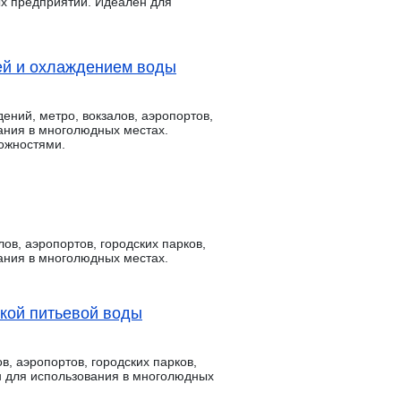
ых предприятий. Идеален для
ей и охлаждением воды
ний, метро, вокзалов, аэропортов,
ания в многолюдных местах.
ожностями.
ов, аэропортов, городских парков,
ания в многолюдных местах.
ткой питьевой воды
в, аэропортов, городских парков,
н для использования в многолюдных