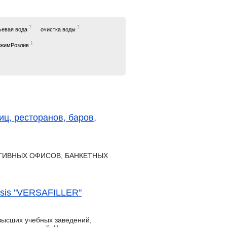
7
7
ьевая вода
очистка воды
1
ежимРозлив
иц, ресторанов, баров,
АТИВНЫХ ОФИСОВ, БАНКЕТНЫХ
asis "VERSAFILLER"
высших учебных заведений,