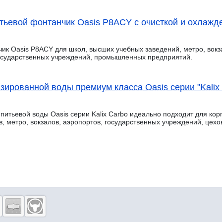
тьевой фонтанчик Oasis P8ACY с очисткой и охлажд
ик Oasis P8ACY для школ, высших учебных заведений, метро, вокза
государственных учреждений, промышленных предприятий.
зированной воды премиум класса Oasis серии "Kalix
питьевой воды Oasis серии Kalix Carbo идеально подходит для кор
в, метро, вокзалов, аэропортов, государственных учреждений, це